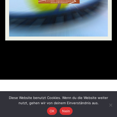
© 2026 Tennisschule Milan Gerdijan. Created for free
Diese Website benutzt Cookies. Wenn du die Website weiter
using WordPress and
Colibri
nutzt, gehen wir von deinem Einverständnis aus.
OK
Nein