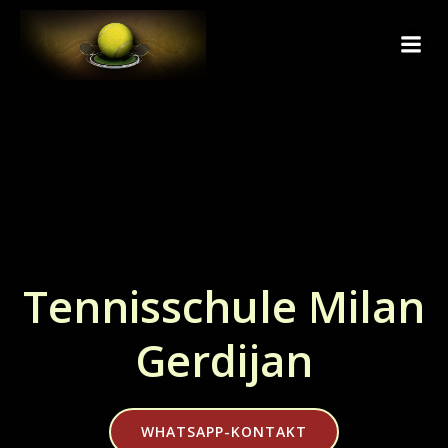
Zum
Inhalt
springen
Tennisschule Milan
Gerdijan
WHATSAPP-KONTAKT